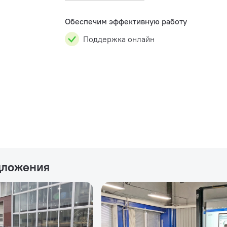
(1684463781); Адаптер ISO 7638 7-pin
(1684463782).
Обеспечим эффективную работу
Поддержка онлайн
дложения