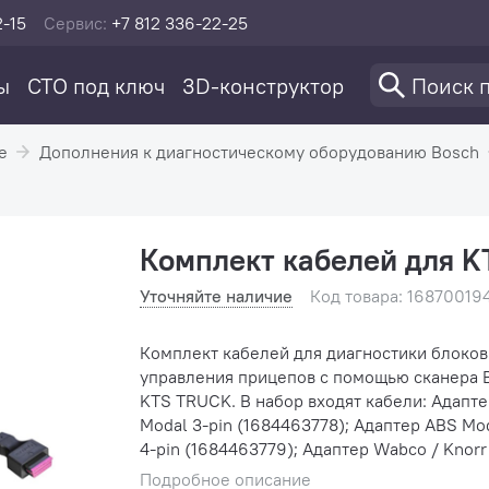
2-15
Сервис:
+7 812 336-22-25
ы
СТО под ключ
3D-конструктор
е
Дополнения к диагностическому оборудованию Bosch
Комплект кабелей для K
Уточняйте наличие
Код товара: 16870019
Комплект кабелей для диагностики блоков
управления прицепов с помощью сканера 
KTS TRUCK. В набор входят кабели: Адаптер ABS
Modal 3-pin (1684463778); Адаптер ABS Modular
4-pin (1684463779); Адаптер Wabco / Knorr Trailer
ABS/EBS 7-pin (1684463780); Адаптер EB+ 4-pin
Подробное описание