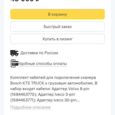
В корзину
Быстрый заказ
Купить в лизинг
Доставка по России
Удобные способы оплаты
Комплект кабелей для подключения сканера
Bosch KTS TRUCK к грузовым автомобилям. В
набор входят кабели: Адаптер Volvo 8-pin
(1684463770); Адаптер Iveco 3-pin
(1684463771); Адаптер Iveco 30-pin
(1684463774); Адаптер Mercedes 14-pin
Подробное описание
(1684463772); Адаптер Scania 16-pin