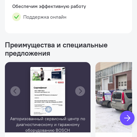
(1684463793); Адаптер Renault VI 12-pin
Обеспечим эффективную работу
(1684463773); Адаптер MAN TG 4-pin
(1684463775); А...
Поддержка онлайн
Преимущества и специальные
предложения
Авторизованный сервисный центр по
диагностическому и гаражному
оборудованию BOSCH