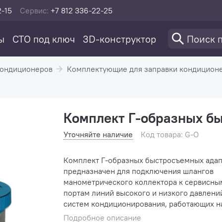
2-15
Сервис:
+7 812 336-22-25
ы
СТО под ключ
3D-конструктор
кондиционеров
Комплектующие для заправки кондицион
Комплект Г-образных б
Уточняйте наличие
Код товара: G-O
Комплект Г-образных быстросъемных ада
предназначен для подключения шлангов
манометрического коллектора к сервисны
портам линий высокого и низкого давлени
систем кондиционирования, работающих н
134A.
Подробное описание