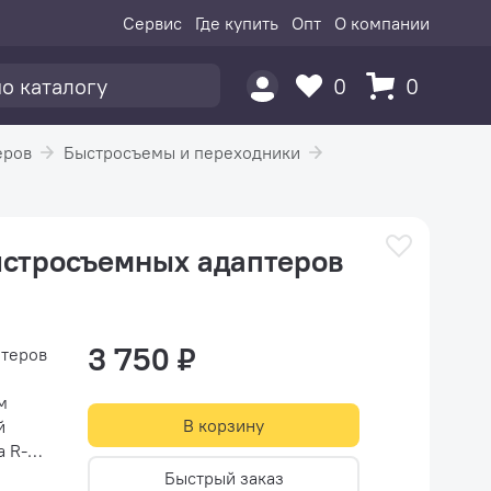
Сервис
Где купить
Опт
О компании
0
0
еров
Быстросъемы и переходники
ыстросъемных адаптеров
3 750 ₽
птеров
м
В корзину
й
а R-
Быстрый заказ