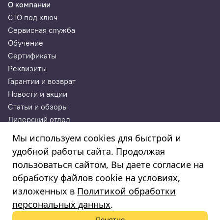
О компании
СТО под ключ
Сервисная служба
Обучение
Сертификаты
Реквизиты
Гарантии и возврат
Новости и акции
Статьи и обзоры
Дилерский отдел
Контакты
Мы используем cookies для быстрой и
удобной работы сайта. Продолжая
ИП Годунова Лариса Леонидовна
пользоваться сайтом, Вы даете согласие на
ИНН 532108772827, ОГРНИП 308532130300022, ОКПО
308532130300022
обработку файлов cookie на условиях,
© 2003—2025
изложенных в
Политикой обработки
«Автосервисторг»
персональных данных
.
Понятно