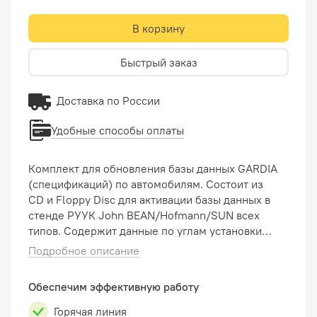
В корзину
Быстрый заказ
Доставка по России
Удобные способы оплаты
Комплект для обновления базы данных GARDIA
(спецификаций) по автомобилям. Состоит из
CD и Floppy Disc для активации базы данных в
стенде РУУК John BEAN/Hofmann/SUN всех
типов. Содержит данные по углам установки
колес более чем 30000 автомобилей, 14
Подробное описание
регионов мира. Актуальность - 2014 год.
Обеспечим эффективную работу
Горячая линия