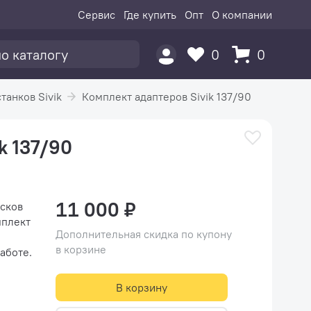
Сервис
Где купить
Опт
О компании
0
0
анков Sivik
Комплект адаптеров Sivik 137/90
k 137/90
11 000 ₽
исков
мплект
Дополнительная скидка по купону
в корзине
аботе.
В корзину