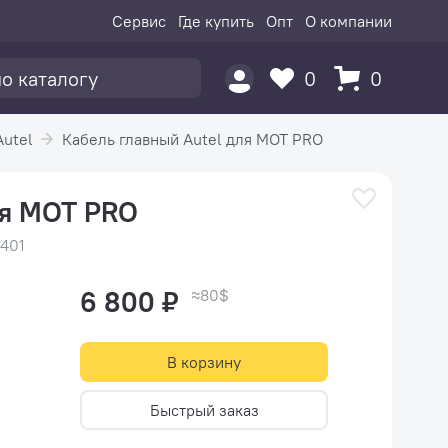
Сервис
Где купить
Опт
О компании
0
0
Autel
Кабель главный Autel для MOT PRO
ля MOT PRO
1401
6 800 ₽
≈80$
В корзину
Быстрый заказ