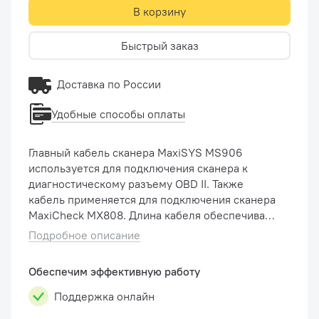
В корзину
Быстрый заказ
Доставка по России
Удобные способы оплаты
Главный кабель сканера MaxiSYS MS906
используется для подключения сканера к
диагностическому разъему OBD II. Также
кабель применяется для подключения сканера
MaxiCheck MX808. Длина кабеля обеспечивает
комфортную работу со сканером.
Подробное описание
Обеспечим эффективную работу
Поддержка онлайн