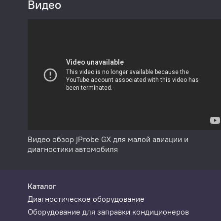
Видео
Регулировка
Фото JPEG 640 x
Видео AV
подсветки
480
4
Видео обзор jProbe GX для малой авиации и
диагностики автомобиля
Сменные зонды
Запись на карту
Зерка
Каталог
SD до 32 Гб
отобр
Диагностическое оборудование
Оборудование для заправки кондиционеров