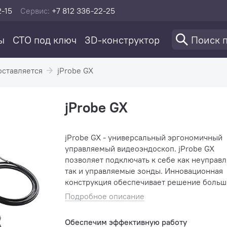
2-15
Сервис:
+7 812 336-22-25
ы
СТО под ключ
3D-конструктор
оставляется
jProbe GX
jProbe GX
jProbe GX - универсальный эргономичный
управляемый видеоэндоскоп. jProbe GX
позволяет подключать к себе как неуправ
так и управляемые зонды. Инновационная
конструкция обеспечивает решение больш
задач дистанционного визуального контро
Подробное описание
Качество и надежность...
Обеспечим эффективную работу