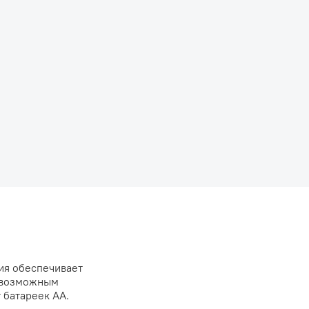
ия обеспечивает
т возможным
 батареек АА.