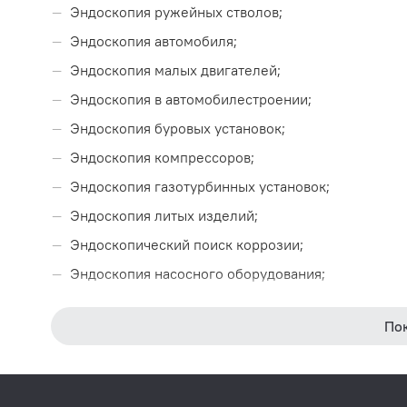
Эндоскопия ружейных стволов;
Эндоскопия автомобиля;
Эндоскопия малых двигателей;
Эндоскопия в автомобилестроении;
Эндоскопия буровых установок;
Эндоскопия компрессоров;
Эндоскопия газотурбинных установок;
Эндоскопия литых изделий;
Эндоскопический поиск коррозии;
Эндоскопия насосного оборудования;
Эндоскопия теплообменников;
По
Эндоскопия электронных устройств;
Эндоскопия дизельных двигателей;
Эндоскопия объектов ЖКХ.