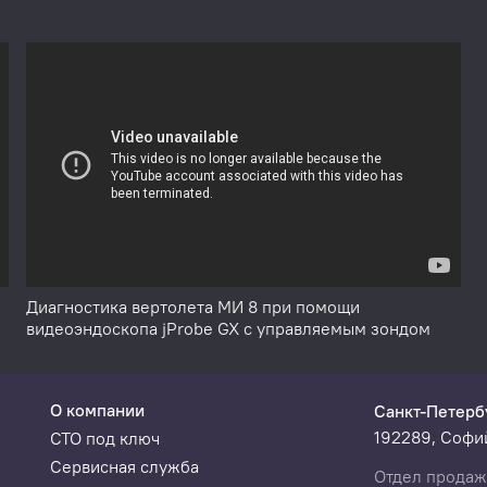
I 640 x
Li батарея
Видеовыходы
Б
80
NTSC/PAL
ак
Диагностика вертолета МИ 8 при помощи
видеоэндоскопа jProbe GX с управляемым зондом
льное
Измерение
О компании
Санкт-Петерб
ажение
размеров
192289, Софий
СТО под ключ
Сервисная служба
Отдел продаж