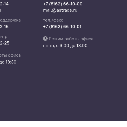
22-14
+7 (8162) 66-10-00
u
mail@astrade.ru
поддержка
тел./факс
дефектов.
22-15
+7 (8162) 66-10-01
ка.
нтр
Режим работы офиса
22-25
пн-пт, с 9:00 до 18:00
оты офиса
 до 18:30