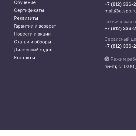
Обучение
+7 (812) 336-
Сертификаты
mail@atspb.r
 измерения геометрических значений дефектов
Реквизиты
Техническая 
измерения позволяет определять геометрические значения 
Гарантии и возврат
+7 (812) 336-
льзования данной функции необходима измерительная насад
Новости и акции
Сервисный це
Статьи и обзоры
+7 (812) 336-
Дилерский отдел
Контакты
Режим раб
пн-пт, с 10:00
изображения
ображения на внешний монитор при помощи интерфейса AV.
а