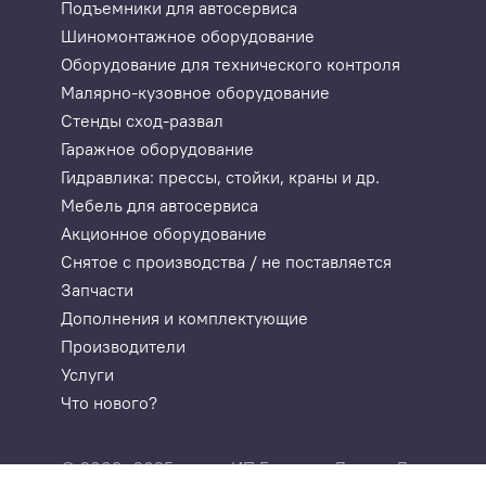
Подъемники для автосервиса
Шиномонтажное оборудование
Функция
Оборудование для технического контроля
Функция 
Малярно-кузовное оборудование
Для иcпо
Стенды сход-развал
Гаражное оборудование
Гидравлика: прессы, стойки, краны и др.
Мебель для автосервиса
Акционное оборудование
Снятое с производства / не поставляется
Запчасти
Дополнения и комплектующие
Вывод 
Производители
Услуги
Вывод из
Что нового?
© 2003—2025
ИП Годунова Лариса Леонидовн