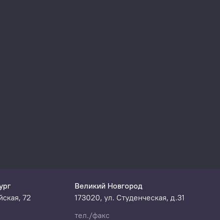
атареи /
кумуляторы
типа АА
ург
Великий Новгород
ская, 72
173020, ул. Студенческая, д.31
тел./факс