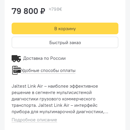
79 800 ₽
≈798€
В корзину
Быстрый заказ
Доставка по России
Удобные способы оплаты
Jaltest Link Air – наиболее эффективное
решение в сегменте мультисистемой
диагностики грузового коммерческого
транспорта. Jaltest Link Air – интерфейс
прибора для мультимарочной диагностики,
ремонта и технического обслуживания
Подробное описание
нескольких типов коммерческого транспорта,