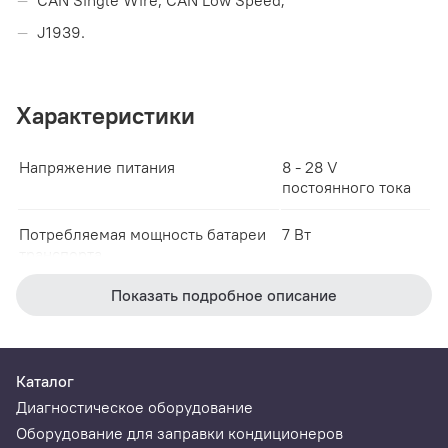
CAN Single Wire, CAN Low Speed;
J1939.
Характеристики
Напряжение питания
8 - 28 V
постоянного тока
Потребляемая мощность батареи
7 Вт
транспорта
Показать подробное описание
Относительная влажность воздуха
90% (при 25 °C)
Рабочая температура
0 ° - 40 °С
Каталог
Расстояние работы Bluetooth
не более 50 м
Диагностическое оборудование
Оборудование для заправки кондиционеров