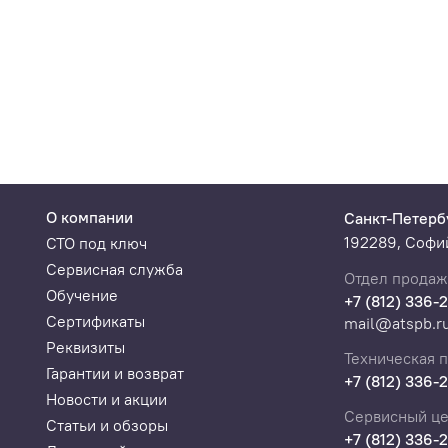
1 шт
1 шт
1 шт
1 шт
1 шт
О компании
Санкт-Петерб
2 шт
192289, Софий
СТО под ключ
1 шт
Сервисная служба
1 шт
Отдел продаж
Обучение
+7 (812) 336-
1 экз.*
Сертификаты
mail@atspb.r
Реквизиты
Техническая 
1 экз.*
Гарантии и возврат
+7 (812) 336-
Новости и акции
омера с PC:
1 шт
Сервисный це
Статьи и обзоры
+7 (812) 336-