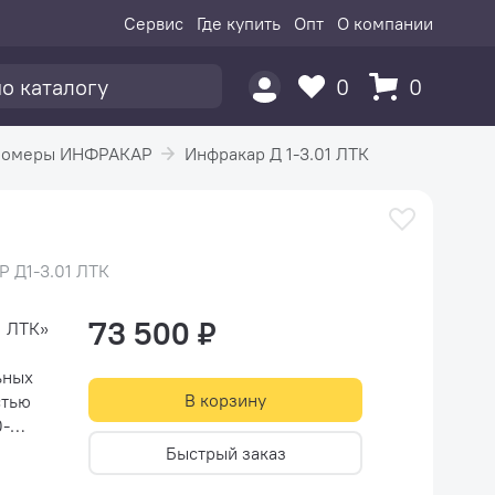
Сервис
Где купить
Опт
О компании
0
0
омеры ИНФРАКАР
Инфракар Д 1-3.01 ЛТК
Р Д1-3.01 ЛТК
73 500 ₽
1 ЛТК»
ьных
В корзину
0-
Быстрый заказ