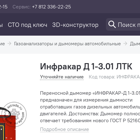
2-15
Сервис:
+7 812 336-22-25
ы
СТО под ключ
3D-конструктор
ие
Газоанализаторы и дымомеры автомобильные
Дым
Инфракар Д 1-3.01 ЛТК
Уточняйте наличие
Код товара: ИНФРАКА
Переносной дымомер «ИНФРАКАР-Д 1-3.0
предназначен для измерения дымности
отработавших газов дизельных автомобил
двигателей. Достоинства: Дымомер полностью
отвечает требованиям нового ГОСТ Р 5216
2003; Связь с персональным компьютером по
Подробное описание
RS-232; Высокая надежно...