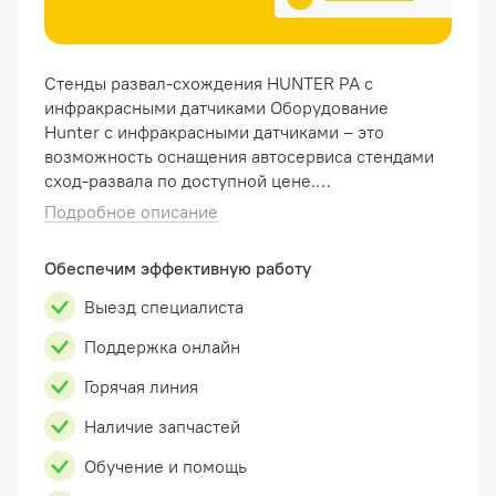
Стенды развал-схождения HUNTER PA с
инфракрасными датчиками Оборудование
Hunter с инфракрасными датчиками – это
возможность оснащения автосервиса стендами
сход-развала по доступной цене.
Чувствительные сенсоры измеряют схождение
Подробное описание
с точностью до минуты, а цифровая обработка
...
Обеспечим эффективную работу
Выезд специалиста
Поддержка онлайн
Горячая линия
Наличие запчастей
Обучение и помощь