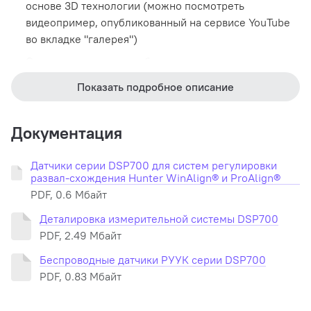
основе 3D технологии (можно посмотреть
видеопример, опубликованный на сервисе YouTube
во вкладке "галерея")
Стенд очень прост в работе, так как полностью
русифицирован, а ход программы включает только
Показать подробное описание
основные этапы регулировки "сход-развала", такие
как ввод данных о клиенте (может быть пропущен),
выбор автомобиля из встроенной базы данных,
Документация
компенсация биения, измерение кастера (может
быть пропущено) и регулировка задней и передней
Датчики серии DSP700 для систем регулировки
осей по диаграммам
развал-схождения Hunter WinAlign® и ProAlign®
PDF, 0.6 Мбайт
Применение микропроцессорного компьютера
собственной разработки Hunter PA на операционной
Деталировка измерительной системы DSP700
системе Linux позволило достичь крайне
PDF, 2.49 Мбайт
привлекательной цены при высокой надежности
Беспроводные датчики РУУК серии DSP700
оборудования
PDF, 0.83 Мбайт
Стенд обновляется простой заменой программного
картриджа - процедура крайне проста и может быть