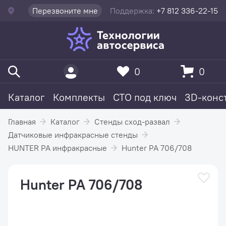
Перезвоните мне
Поддержка:
+7 812 336-22-15
0
0
Каталог
Комплекты
СТО под ключ
3D-конс
Главная
Каталог
Стенды сход-развал
Датчиковые инфракрасные стенды
HUNTER PA инфракрасные
Hunter PA 706/708
Hunter PA 706/708