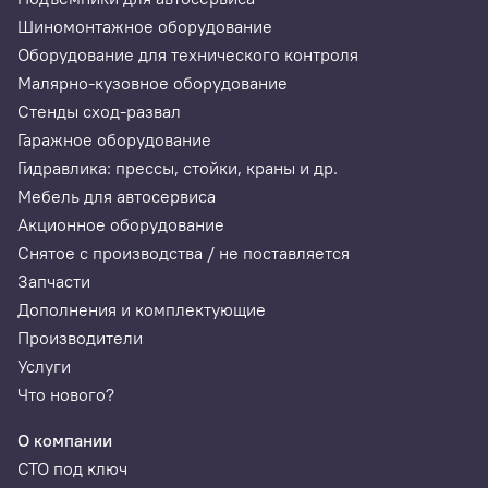
Автоматическая проверка калибровки
Шиномонтажное оборудование
схождения
Оборудование для технического контроля
Малярно-кузовное оборудование
Измерение смещения задней оси
Стенды сход-развал
относительно геометрической линии
Гаражное оборудование
Гидравлика: прессы, стойки, краны и др.
Мебель для автосервиса
Датчики серии Hunter DSP700 (как DSP706 так и
Акционное оборудование
DSP708) поддерживают также и трехточечную
Снятое с производства / не поставляется
компенсацию биения подъемом оси, поэтому для
использования может потребоваться траверса или
Запчасти
канавный домкрат
Дополнения и комплектующие
Производители
Технические требования
Услуги
Для нормального использования данного стенда
Что нового?
требуется платформенный (четырехстоечный,
ножничный, плунжерный или параллелограммный)
О компании
подъемник под "сход-развал", то есть платформы
СТО под ключ
подъемника должны иметь задние разгрузочные