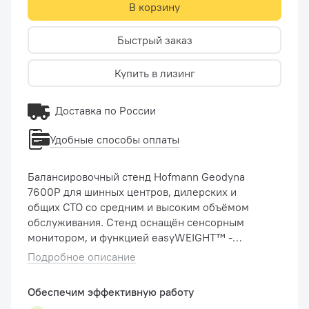
В корзину
Быстрый заказ
Купить в лизинг
Доставка по России
Удобные способы оплаты
Балансировочный стенд Hofmann Geodyna
7600P для шинных центров, дилерских и
общих СТО со средним и высоким объёмом
обслуживания. Стенд оснащён сенсорным
монитором, и функцией easyWEIGHT™ -
точечным лазерным указателем - точным,
Подробное описание
быстрым и простым решением для установки
клеевых гру�...
Обеспечим эффективную работу