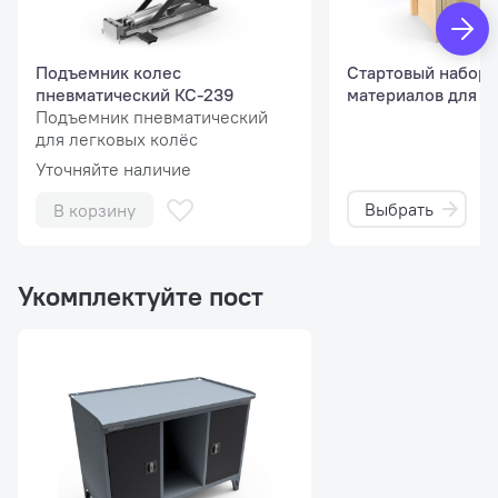
Подъемник колес
Стартовый набор 
пневматический КС-239
материалов для 
Подъемник пневматический
для легковых колёс
Сенсорный монитор
Уточняйте наличие
С большими цифрами и цветными указателями места
Выбрать
В корзину
установки груза обеспечивает интуитивность и
эргономичность.
Укомплектуйте пост