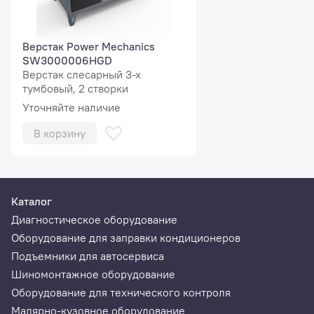
Верстак Power Mechanics
Ультразвуковое устройство Smart Sonar ™
SW3000006HGD
Автоматический ввод ширины обода с помощью УЗ
Верстак слесарный 3-х
детектора Smart Sonar™ вместе с вводом диаметра и
тумбовый, 2 створки
расстояния измерительным рычагом 2D-SAPE делают
Уточняйте наличие
стенд идеальным решением для СТО с большим
объёмом работ.
В корзину
Каталог
Диагностическое оборудование
Оборудование для заправки кондиционеров
Подъемники для автосервиса
Шиномонтажное оборудование
Оборудование для технического контроля
Малярно-кузовное оборудование