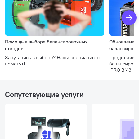
Красный
Помощь в выборе балансировочных
Обновление 
стендов
балансирово
Запутались в выборе? Наши специалисты
Представляе
помогут!
балансирово
iPRO BM3, i
Серый
Сопутствующие услуги
Особенности