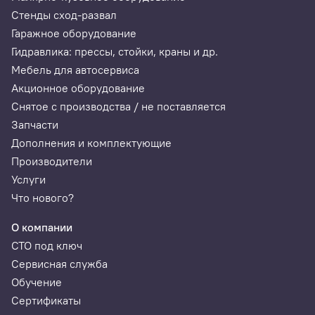
Стенды сход-развал
Stop in position
Гаражное оборудование
Гидравлика: прессы, стойки, краны и др.
Коснитесь на экране показания величины дисбаланса, и
колесо автоматически повернётся в положение
Мебель для автосервиса
уравновешивания.
Акционное оборудование
Снятое с производства / не поставляется
Запчасти
Дополнения и комплектующие
Производители
Услуги
Что нового?
О компании
СТО под ключ
Сервисная служба
Обучение
Техника измерений VPM
Сертификаты