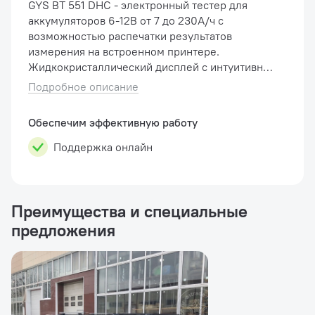
GYS BT 551 DHC - электронный тестер для
аккумуляторов 6-12В от 7 до 230А/ч с
возможностью распечатки результатов
измерения на встроенном принтере.
Жидкокристаллический дисплей с интуитивно-
понятным отображением параметров,
Подробное описание
измеряемого аккумулятора;
Многостандартный (SAE: 200~120...
Обеспечим эффективную работу
Поддержка онлайн
Преимущества и специальные
предложения