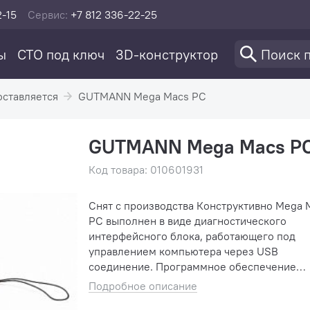
2-15
Сервис:
+7 812 336-22-25
ы
СТО под ключ
3D-конструктор
оставляется
GUTMANN Mega Macs PC
GUTMANN Mega Macs P
Код товара: 010601931
Снят с производства Конструктивно Mega Macs
PC выполнен в виде диагностического
интерфейсного блока, работающего под
управлением компьютера через USB
соединение. Программное обеспечение
автосканера Mega Macs PC и коды
Подробное описание
неисправностей DTC обновляются через