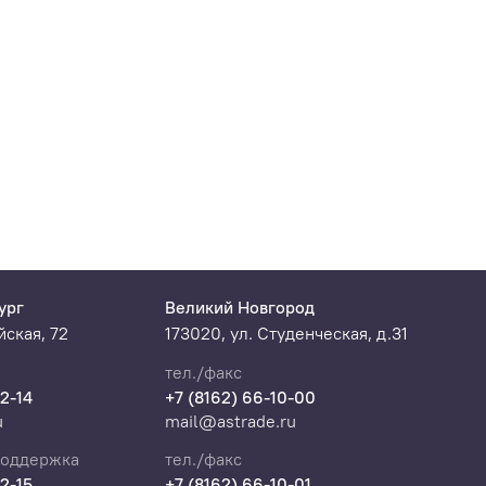
ов конкретной
ург
Великий Новгород
ская, 72
173020, ул. Студенческая, д.31
тел./факс
22-14
+7 (8162) 66-10-00
u
mail@astrade.ru
поддержка
тел./факс
22-15
+7 (8162) 66-10-01