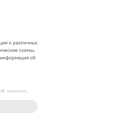
ция о различных
ические схемы,
 информация об
й, легкость,
ых моделей