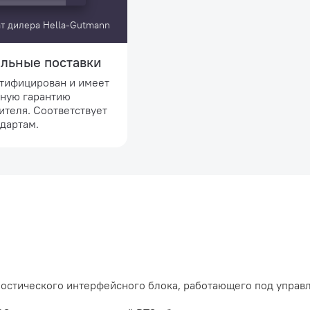
т дилера Hella-Gutmann
льные поставки
ртифицирован и имеет
ную гарантию
ителя. Соответствует
дартам.
ностического интерфейсного блока, работающего под управ