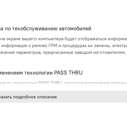
а по техобслуживанию автомобилей
на экране вашего компьютера будет отображаться информа
 информация о ремнях ГРМ и процедурах их замены, электр
начения параметров, предписанные заводом изготовителем,
менением технологии PASS THRU
я по технологии PASS THRU, простота выполнения операци
нвестиции
казать подробное описание
аммное обеспечение Mega Macs PC
новляется для улучшения диагностики действующих и нов