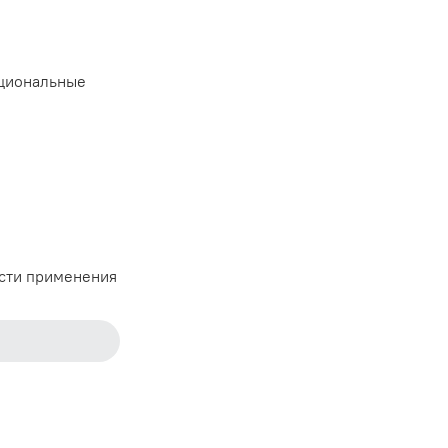
кциональные
сти применения
ъемы.