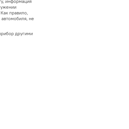
ту, информация
ружении
 Как правило,
и автомобиля, не
прибор другими