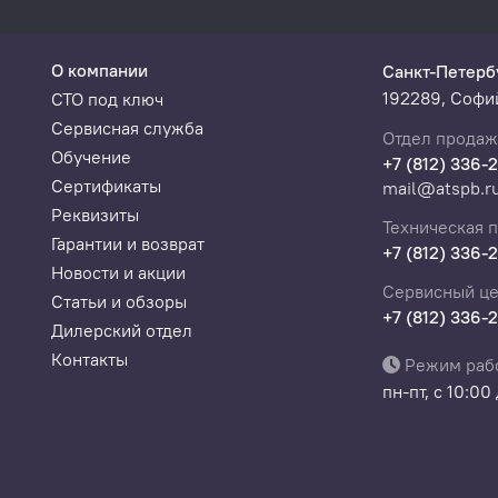
обращения в службу поддержки по телефону.
О компании
Санкт-Петерб
втомобилей
192289, Софий
СТО под ключ
Сервисная служба
850 PWM, ISO15765-4 Highspeed, Middlespeed, Lowspeed and 
Отдел продаж
Обучение
+7 (812) 336-
Сертификаты
mail@atspb.r
Реквизиты
Техническая 
Гарантии и возврат
+7 (812) 336-
Новости и акции
вое 4 А
Сервисный це
Статьи и обзоры
+7 (812) 336-
Дилерский отдел
я батарея, 3300 мА
Контакты
Режим раб
FT, сенсорный
пн-пт, с 10:00