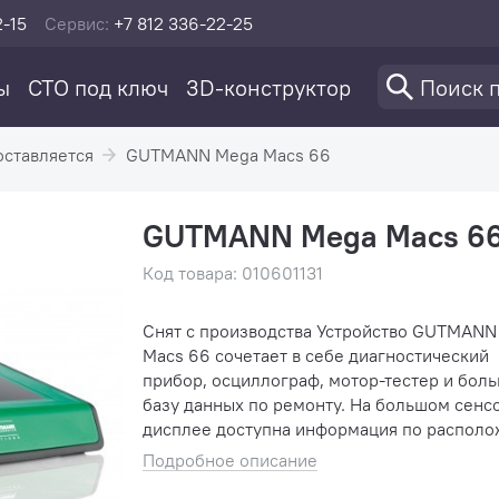
2-15
Сервис:
+7 812 336-22-25
ы
СТО под ключ
3D-конструктор
оставляется
GUTMANN Mega Macs 66
GUTMANN Mega Macs 6
Код товара: 010601131
Снят с производства Устройство GUTMANN
Macs 66 сочетает в себе диагностический
прибор, осциллограф, мотор-тестер и бол
базу данных по ремонту. На большом сенс
дисплее доступна информация по распол
узлов и агрегатов автомобилей, текущим
Подробное описание
параметрам работы ра...