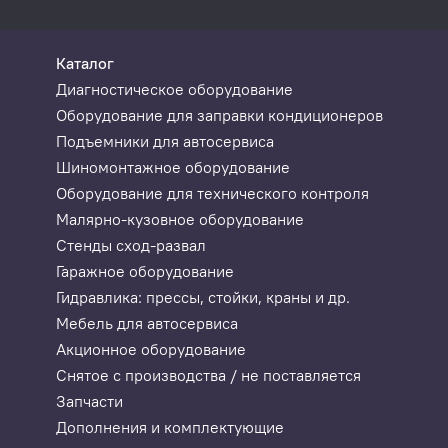
сроки.
Предусмотрена возможность непосредственного 
Каталог
Поддерживаемые протоколы диагностики а
Диагностическое оборудование
Оборудование для заправки кондиционеров
ISO 14230-4, ISO 9141-2, SAE-J1850 VPW, SAE-J1
Подъемники для автосервиса
Шиномонтажное оборудование
Оборудование для технического контроля
Технические характеристики
Малярно-кузовное оборудование
Стенды сход-развал
Потребление тока:
рабочее 2 А, пико
Гаражное оборудование
Гидравлика: прессы, стойки, краны и др.
Источник питания:
литий-полимерна
Мебель для автосервиса
Акционное оборудование
Дисплей:
диагональ 12,1" T
Снятое с производства / не поставляется
Тип памяти:
flash память
Запчасти
Дополнения и комплектующие
Инструмент ввода:
дисплей