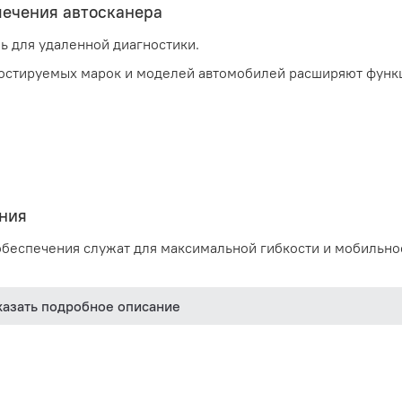
печения автосканера
 для удаленной диагностики.
остируемых марок и моделей автомобилей расширяют фун
ния
беспечения служат для максимальной гибкости и мобильно
казать подробное описание
имарочная техническая база данных включает
нове выбранных марок и моделей автомобилей.
рнет непосредственно с автосканера через Wi-Fi и LAN раз