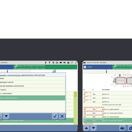
емы
т диагноста информацией, такой как: описание компонент
льный номер компонента и его аналогов заменителей.
гут быть отображены в реальном времени непосредственно
 ремонте
авности и технические данные для её устранения по кодам
нта и доступен онлайн в течение 24 часов.
mann
в службу поддержки Hella Gutmann Solutions.
кой поддержки Gutmann, отвечающие за конкретную марку
.
томобилю помогают решить наиболее сложные проблемы в 