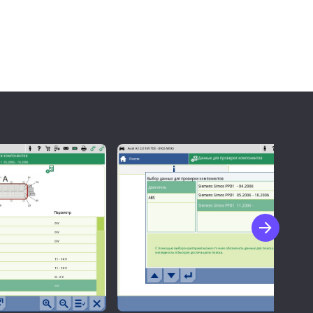
ов, нормативные
 на схеме.
 ошибок DTC.
 автомобилей, в
кратчайшие