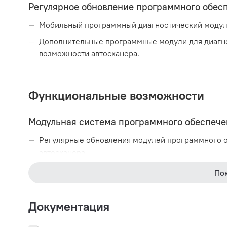
Регулярное обновление программного обес
Мобильный программный диагностический модуль
Дополнительные программные модули для диагн
возможности автосканера.
Функциональные возможности
Модульная система программного обеспече
Регулярные обновления модулей программного о
автосканера.
По
Интегрированная в ПО Mega Macs 66 мульт
Данные по ремонту и электрические схемы на ос
Документация
Обновление технической базы данных через Инте