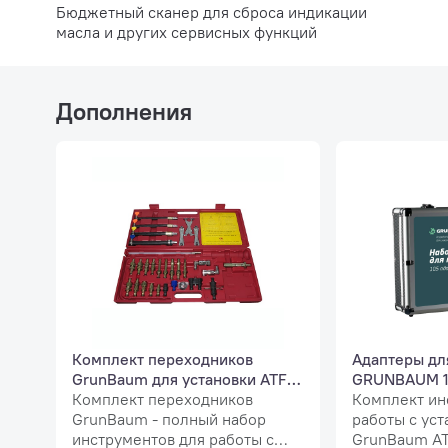
Бюджетный сканер для сброса индикации
масла и других сервисных функций
Дополнения
Интеллектуальная система измерен
Почему по весу?
Большое разнообразие производителей и типов АКП
различную производительность при различном давле
Комплект переходников
Адаптеры дл
радиатор охлаждения также различно. Поэтому пра
GrunBaum для установки ATF
GRUNBAUM 1
масла из АКПП и подачу свежего. Если учесть разни
5000, расширенный
Комплект переходников
Комплект ин
емкости в установку, и учесть коэффициент теплов
GrunBaum - полный набор
работы с ус
весу. Причем взвешиванию подлежит и отбираемое м
инструментов для работы с
GrunBaum AT
обычно по 1 литру. Такой метод защищает АКПП даж