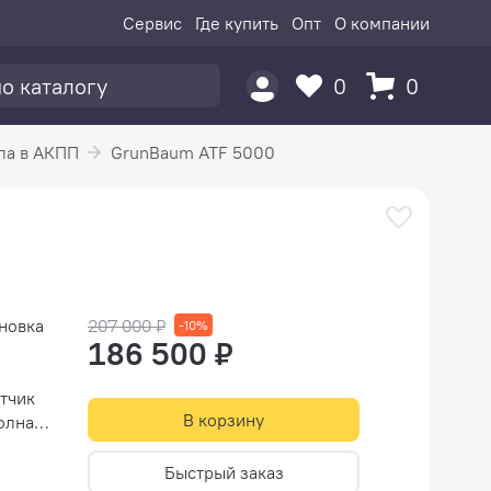
Сервис
Где купить
Опт
О компании
0
0
ла в АКПП
GrunBaum ATF 5000
207 000 ₽
новка
-10%
186 500 ₽
В корзину
автоматизация; Произведено в Южной Корее. И...
Быстрый заказ