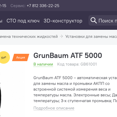
2-15
Сервис:
+7 812 336-22-25
ы
СТО под ключ
3D-конструктор
амена технических жидкостей
Установки для замены мас
GrunBaum ATF 5000
В наличии
Код товара: GB61001
GrunBaum ATF 5000 – автоматическая уста
для замены масла и промывки АКПП со
встроенной системой измерения веса и
температуры масла. Электронные весы; Датчик
температуры; 3-х ступенчатая промывка; Полная
Подробное описание