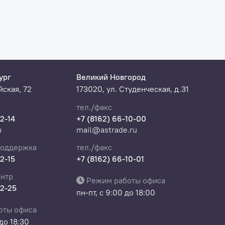
 при
ург
Великий Новгород
ская, 72
173020, ул. Студенческая, д.31
системой
тел./факс
22-14
+7 (8162) 66-10-00
u
mail@astrade.ru
поддержка
тел./факс
ной емкости или
22-15
+7 (8162) 66-10-01
нтр
Режим работы офиса
22-25
пн-пт, с 9:00 до 18:00
оты офиса
 до 18:30