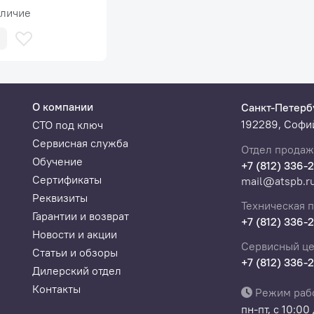
runBaum
аличие
тью заправлять регламентированное количество масла.
 перелива и особенно недолива АКПП может быть повреждена
О компании
Санкт-Петерб
192289, Софий
СТО под ключ
 скорости исходящего и входящего потока, как в случае с 
Сервисная служба
Отдел продаж
овеческого фактора.
Обучение
+7 (812) 336-
Сертификаты
mail@atspb.r
Реквизиты
Техническая 
случае недостаточного количества нового масла в заправоч
Гарантии и возврат
+7 (812) 336-
ой емкости.
Новости и акции
Сервисный це
Статьи и обзоры
+7 (812) 336-
Дилерский отдел
шу установку в работе
Контакты
Режим раб
пн-пт, с 10:00