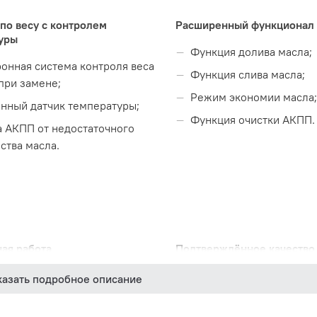
по весу с контролем
Расширенный функционал
уры
Функция долива масла;
онная система контроля веса
Функция слива масла;
при замене;
Режим экономии масла;
нный датчик температуры;
Функция очистки АКПП.
 АКПП от недостаточного
ства масла.
ая работа
Подтверждённое качество
я автослива отработанного
Разработано в Европе;
казать подробное описание
Произведено в Южной 
ительное 3-е окно для