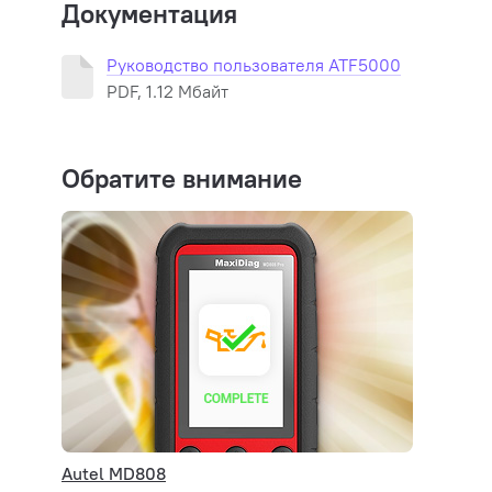
Документация
анализ
ZF
Большо
GM и др.
Руководство пользователя ATF5000
отрабо
PDF, 1.12 Мбайт
Обратите внимание
Современная технология очистки 
Убедитесь сами в эффективности нашей тех
Autel MD808