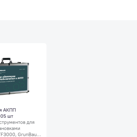
ия и контроля веса масла ATF
П обуславливает большое разнообразие масляных насосов
нии. Дополнительное дросселирование от насоса до точки 
я АКПП
ктически невозможно выровнять в реальном времени прием
05 шт
цу в температуре отбираемого старого масла и нового, пода
струментов для
ого расширения, то самым точным методом замены масла явл
тановками
асло, и новое, заправляемое в АКПП. Процедура выполняе
F3000 , GrunBaum
е от кратковременного падения уровня масла в АКПП ниже к