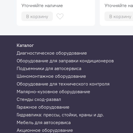
установкой GrunBaum ATF
ATF5000 , G
исключает ошибку механика.
Уточняйте наличие
Уточняйте н
5000 .
ATF4000N.
В корзину
В корзину
Точность заправки
Контроль по весу позволяет с максимальной точнос
Точность при заправке крайне важна, т.к. в случае
последующей эксплуатации.
Каталог
Полный контроль
Диагностическое оборудование
Нет необходимости ручного контроля и выравнивания
Оборудование для заправки кондиционеров
контроля по объему, что минимизирует влияние чел
Подъемники для автосервиса
Шиномонтажное оборудование
Заправка без ошибок
Оборудование для технического контроля
Система не позволит запустить процедуру замены в 
Малярно-кузовное оборудование
превышения уровня отработавшей жидкости в сливн
Стенды сход-развал
Максимально комфортная работа
Гаражное оборудование
Гидравлика: прессы, стойки, краны и др.
Убедись, насколько просто использовать на
Мебель для автосервиса
Акционное оборудование