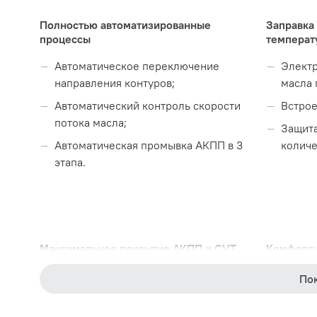
Полностью автоматизированные
Заправка 
процессы
температ
Автоматическое переключение
Электр
направления контуров;
масла 
Автоматический контроль скорости
Встрое
потока масла;
Защита
Автоматическая промывка АКПП в 3
количе
этапа.
Максимальное покрытие АКПП и CVT
Комфортн
(вариатор)
Функци
По
Jatco
масла;
Aisin
Дополн