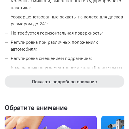
Колесные мишени, выполненные из ударопрочного
пластика;
Усовершенствованные захваты на колеса для дисков
размером до 24”;
Не требуется горизонтальная поверхность;
Регулировка при различных положениях
автомобиля;
Регулировка смещением подрамника;
База данных по углам установки колес более чем на
130000 автомобилей;
Показать подробное описание
Полный пакет спецификаций заводов изготовителей
автомобилей и необходимого специального
программного обеспечения (Mercedes Benz, Renault,
Audi, Volkswagen и др.);
Обратите внимание
Программа имеет наглядную 3D анимацию и
спецификации на автомобили, выпущенные за
последние 45 лет;