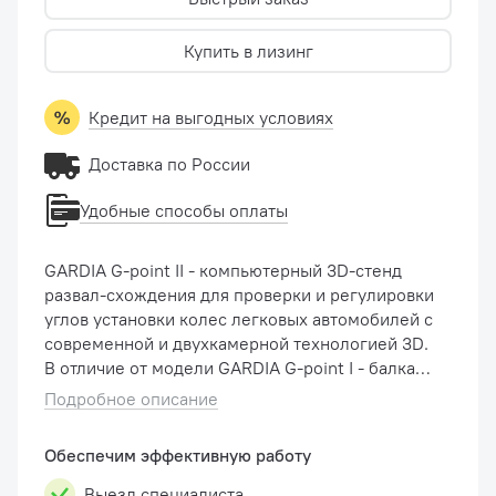
Купить в лизинг
Кредит на выгодных условиях
Доставка по России
Удобные способы оплаты
GARDIA G-point II - компьютерный 3D-стенд
развал-схождения для проверки и регулировки
углов установки колес легковых автомобилей с
современной и двухкамерной технологией 3D.
В отличие от модели GARDIA G-point I - балка с
2-мя видеокамерами установлена на
Подробное описание
электромеханическом подъемни...
Обеспечим эффективную работу
Выезд специалиста