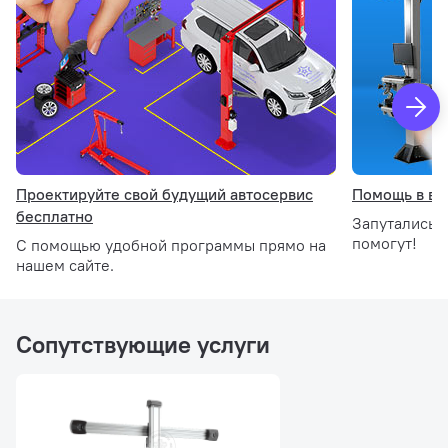
База данных по клиентам;
Стенды прошли сертификацию ТР ТС.
Характеристики
Размер колеса
12” - 24” (диаметр диска)
Проектируйте свой будущий автосервис
Помощь в вы
бесплатно
Запутались 
Ширина колеи
1,2 м – 2,5 м
помогут!
С помощью удобной программы прямо на
нашем сайте.
Колесная база
1,2 м – 5,0 м
Сопутствующие услуги
Скриншоты программы