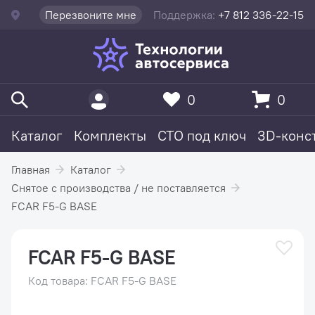
Перезвоните мне
Поддержка:
+7 812 336-22-15
0
0
Каталог
Комплекты
СТО под ключ
3D-конс
Главная
Каталог
Снятое с производства / не поставляется
FCAR F5-G BASE
FCAR F5-G BASE
Код товара: FCAR F5-G BASE