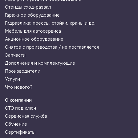
Комплектация
Стенды сход-развал
Гаражное оборудование
Сканер
Гидравлика: прессы, стойки, краны и др.
Русскоязычное ПО
Мебель для автосервиса
Англоязычное ПО
Акционное оборудование
Термопринтер
Снятое с производства / не поставляется
Запчасти
Главный диагностический кабель
Дополнения и комплектующие
Переходник OBD-2-16
Производители
SD карта с ПО
Услуги
Стилус 1 штука
Что нового?
Термобумага для принтера сканера - 2 рулона
О компании
СТО под ключ
Сервисная служба
Список программного обеспечения
Обучение
Сертификаты
AMERICA-FORD
EUROPE-MAYBACH
DIESEL-WEICHAI