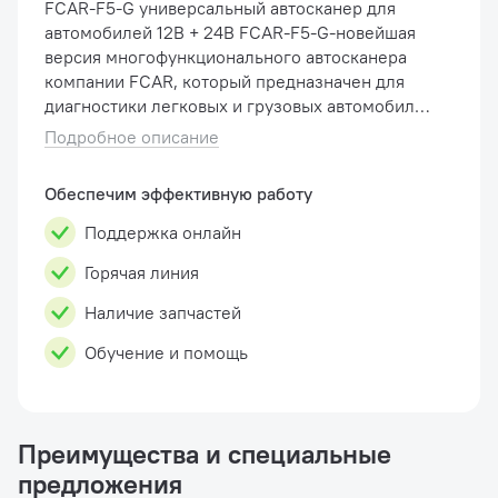
FCAR-F5-G универсальный автосканер для
автомобилей 12В + 24В FCAR-F5-G-новейшая
версия многофункционального автосканера
компании FCAR, который предназначен для
диагностики легковых и грузовых автомобилей
с бензиновыми и дизельными двигателями. F5-
Подробное описание
G сконструирован на основе передо...
Обеспечим эффективную работу
Поддержка онлайн
Горячая линия
Наличие запчастей
Обучение и помощь
Преимущества и специальные
предложения