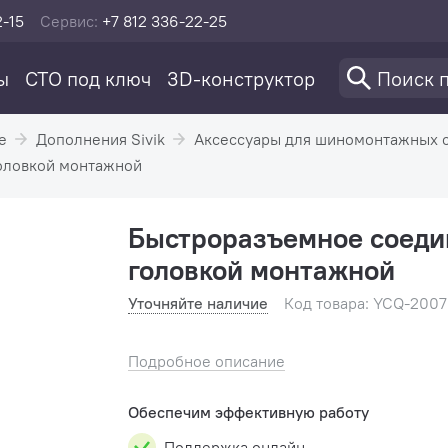
2-15
Сервис:
+7 812 336-22-25
ы
СТО под ключ
3D-конструктор
е
Дополнения Sivik
Аксессуары для шиномонтажных ст
головкой монтажной
Быстроразъемное соедин
головкой монтажной
Уточняйте наличие
Код товара: YCQ-2007
Подробное описание
Обеспечим эффективную работу
Поддержка онлайн