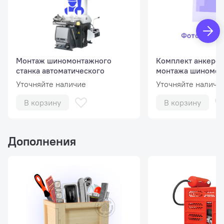
Гидравлический привод монтажных салазок, подъемного
Монтировочный рычаг
Монтаж шиномонтажного
Комплект анкеров
Зажим диска
станка автоматического
монтажа шиномон
станка
Уточняйте наличие
Уточняйте наличи
В корзину
В корзину
Дополнения