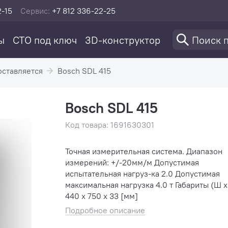
2-15
Сервис:
+7 812 336-22-25
ы
СТО под ключ
3D-конструктор
оставляется
Bosch SDL 415
Bosch SDL 415
Код товара: 1691630301
Точная измерительная система. Диапазон
измерений: +/-20мм/м Допустимая
испытательная нагруз-ка 2.0 Допустимая
максимальная нагрузка 4.0 т Габариты (Ш x 
440 x 750 x 33 [мм]
Подробное описание