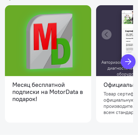
Авторизованный 
диагностическ
оборудов
Месяц бесплатной
Официальны
подписки на MotorData в
Товар сертифи
подарок!
официальную 
производителя
всем стандарта