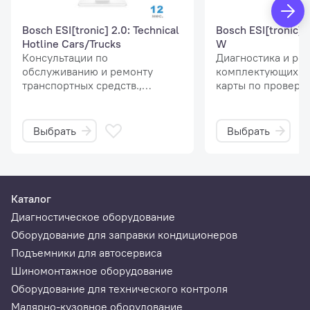
Измерительный провод черный
Bosch ESI[tronic] 2.0: Technical
Bosch ESI[tronic] 
Hotline Cars/Trucks
W
Модуль радиопередачи
Консультации по
Диагностика и ре
обслуживанию и ремонту
комплектующих. 
транспортных средств.,
карты по проверк
Чемодан
включает техническую
топливной аппара
поддержку HotLine.
Крепление
Выбрать
Выбрать
Адаптер Bluetooth-USB
Испытательный щуп красный
Каталог
Диагностическое оборудование
Оборудование для заправки кондиционеров
Подъемники для автосервиса
Шиномонтажное оборудование
Оборудование для технического контроля
Малярно-кузовное оборудование