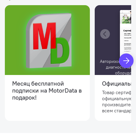
Авторизованный 
диагностическ
оборудов
Месяц бесплатной
Официальны
подписки на MotorData в
Товар сертифи
подарок!
официальную 
производителя
всем стандарта