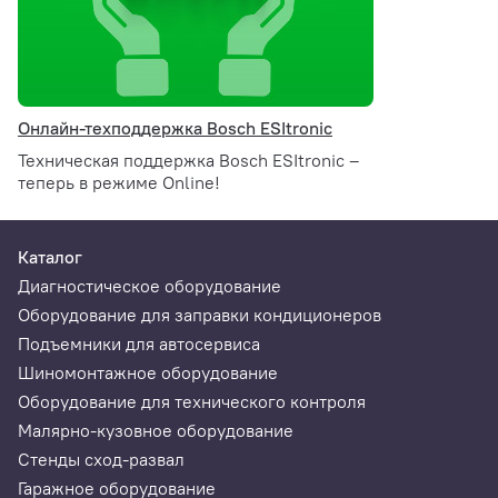
Функционально интегрированный переменный
1
адаптер
шт.
Диагностический провод
1
Онлайн-техподдержка Bosch ESItronic
шт.
Техническая поддержка Bosch ESItronic –
теперь в режиме Online!
Чемодан
1
шт.
Каталог
Соединительный провод для прикуривателя
1
Диагностическое оборудование
шт.
Оборудование для заправки кондиционеров
Электропитание 12 - 24 В DC
1
Подъемники для автосервиса
шт.
Шиномонтажное оборудование
Оборудование для технического контроля
Соединительный провод USB 1 м
1
Малярно-кузовное оборудование
шт.
Стенды сход-развал
Гаражное оборудование
Сетевой провод
1