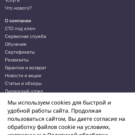
Услуги
Что нового?
О компании
Все виды моторизованной и колесной техники.
СТО под ключ
Сервисная служба
Обучение
Сертификаты
Реквизиты
Гарантии и возврат
Новости и акции
Статьи и обзоры
Дилерский отдел
Контакты
Мы используем cookies для быстрой и
удобной работы сайта. Продолжая
ИП Годунова Лариса Леонидовна
пользоваться сайтом, Вы даете согласие на
ИНН 532108772827, ОГРНИП 308532130300022, ОКПО
308532130300022
обработку файлов cookie на условиях,
© 2003—2025