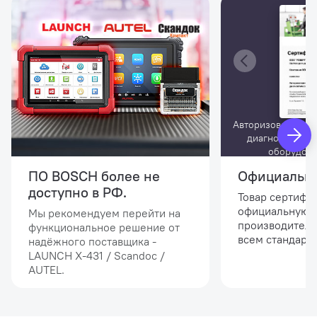
Авторизованный 
диагностическ
оборудов
ПО BOSCH более не
Официальны
доступно в РФ.
Товар сертифи
официальную 
Мы рекомендуем перейти на
производителя
функциональное решение от
всем стандарта
надёжного поставщика -
LAUNCH Х-431 / Scandoc /
AUTEL.