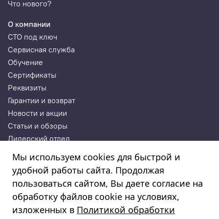
Что нового?
О компании
СТО под ключ
Сервисная служба
Обучение
Сертификаты
Реквизиты
Гарантии и возврат
Новости и акции
Статьи и обзоры
Дилерский отдел
Контакты
Мы используем cookies для быстрой и
удобной работы сайта. Продолжая
ИП Годунова Лариса Леонидовна
пользоваться сайтом, Вы даете согласие на
ИНН 532108772827, ОГРНИП 308532130300022, ОКПО
308532130300022
обработку файлов cookie на условиях,
© 2003—2025
изложенных в
Политикой обработки