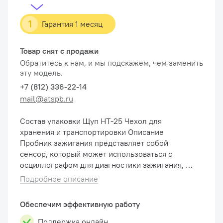
1
Гарантия 1 месяц
Товар снят с продажи
Обратитесь к нам, и мы подскажем, чем заменить
эту модель.
+7 (812) 336-22-14
mail@atspb.ru
Состав упаковки Щуп HT-25 Чехол для
хранения и транспортировки Описание
Пробник зажигания представляет собой
сенсор, который может использоваться с
осциллографом для диагностики зажигания, в
частности, прямого зажигания, бесконтактным
Подробное описание
методом. Щуп HT-25COP позво�...
Обеспечим эффективную работу
Поддержка онлайн