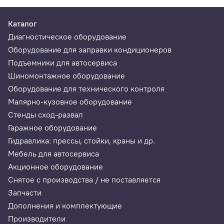
Поддержка всех типов диагностических
интерфейсов:
Каталог
Диагностическое оборудование
ISO-15765 (CAN) 2.0A и 2.0B;
Оборудование для заправки кондиционеров
ISO-9141-2;
Подъемники для автосервиса
ISO-14230-2 (KWP2000);
Шиномонтажное оборудование
J1850 PWM;
Оборудование для технического контроля
Малярно-кузовное оборудование
J1850 VPW
Стенды сход-развал
Легкое управление и удобный интерфейс;
Гаражное оборудование
Возможно обновление программы прибора;
Гидравлика: прессы, стойки, краны и др.
Защита от неправильного подключения,
Мебель для автосервиса
переполюсовки и повышенного напряжения.
Акционное оборудование
Снятое с производства / не поставляется
Запчасти
Дополнения и комплектующие
Производители