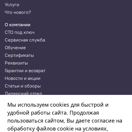
Услуги
Что нового?
О компании
СТО под ключ
Сервисная служба
Обучение
Сертификаты
Реквизиты
Гарантии и возврат
Новости и акции
Статьи и обзоры
Дилерский отдел
Контакты
Мы используем cookies для быстрой и
удобной работы сайта. Продолжая
ИП Годунова Лариса Леонидовна
пользоваться сайтом, Вы даете согласие на
ИНН 532108772827, ОГРНИП 308532130300022, ОКПО
308532130300022
обработку файлов cookie на условиях,