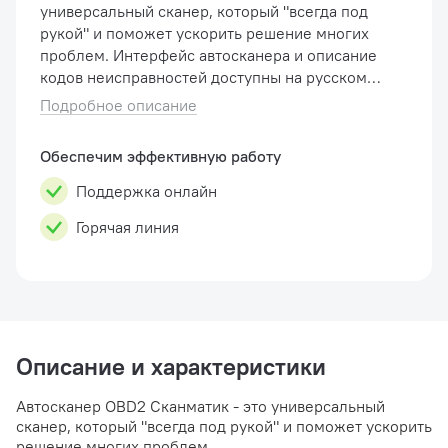
универсальный сканер, который "всегда под
рукой" и поможет ускорить решение многих
проблем. Интерфейс автосканера и описание
кодов неисправностей доступны на русском
языке, что упрощает понимание полученных
Подробное описание
данных. Прибор содержит в па�...
Обеспечим эффективную работу
Поддержка онлайн
Горячая линия
Описание и характеристики
Автосканер OBD2 Сканматик - это универсальный
сканер, который "всегда под рукой" и поможет ускорить
решение многих проблем.