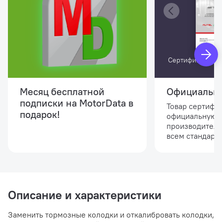
Сертификат офи
A
Месяц бесплатной
Официальны
подписки на MotorData в
Товар сертифи
подарок!
официальную 
производителя
всем стандарта
Описание и характеристики
Заменить тормозные колодки и откалибровать колодки,