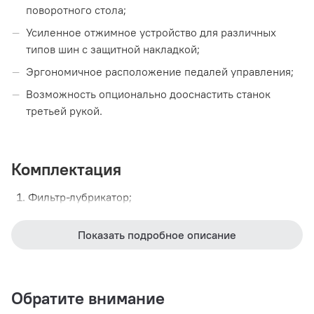
поворотного стола;
Усиленное отжимное устройство для различных
типов шин с защитной накладкой;
Эргономичное расположение педалей управления;
Возможность опционально дооснастить станок
третьей рукой.
Комплектация
Фильтр-лубрикатор;
Пистолет для подкачки с манометром;
Показать подробное описание
Монтажная лопатка;
Пластиковые накладки на зажимные кулачки,
монтажную головку, отжимную лопату для защиты
Обратите внимание
дисков;