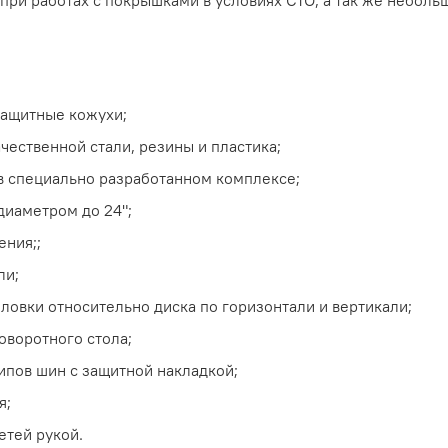
ри работах с покрышками в условиях СТО, а так же неболь
защитные кожухи;
чественной стали, резины и пластика;
 в специально разработанном комплексе;
диаметром до 24";
ния;;
ли;
овки относительно диска по горизонтали и вертикали;
оворотного стола;
ипов шин с защитной накладкой;
я;
етей рукой.