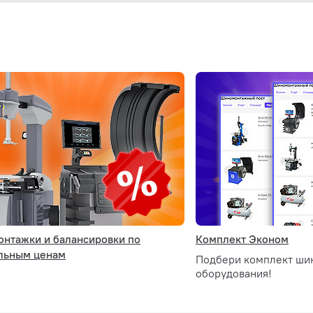
вающаяся назад стойка, монтажный стол 24"
уха, пистолет для подкачки с манометром, монтажная лопат
нтажки и балансировки по
Комплект Эконом
льным ценам
Подбери комплект ши
руемая скорость вращения
оборудования!