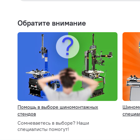
Диаметр колеса макс.:
41" / 1045мм
Технические характеристики:
Автоматически откиды
Обратите внимание
Ширина колеса макс.:
15" /380мм
Внешние захваты:
Ø 8-22"
Внутренние захваты:
Ø 11-24"
Рабочее давление:
8-10 бар
Мотор:
220V /1,1 kWt
Комплект поставки:
Блок подготовки возд
Помощь в выборе шиномонтажных
Шиномо
стендов
специа
Механизм поворотного стола:
Инверторный, регули
Сомневаетесь в выборе? Наши
специалисты помогут!
Взрывная подкачка:
Опция