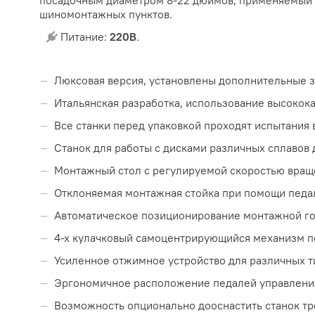
посадочным диаметром 8-22 дюймов, применяемый п
шиномонтажных пунктов.
Питание:
220В
.
Люксовая версия, установлены дополнительные 
Итальянская разработка, использование высокока
Все станки перед упаковкой проходят испытания
Станок для работы с дисками различных сплавов 
Монтажный стол с регулируемой скоростью враще
Отклоняемая монтажная стойка при помощи педа
Автоматическое позиционирование монтажной гол
4-х кулачковый самоцентрирующийся механизм п
Усиленное отжимное устройство для различных т
Эргономичное расположение педалей управлени
Возможность опционально дооснастить станок тр