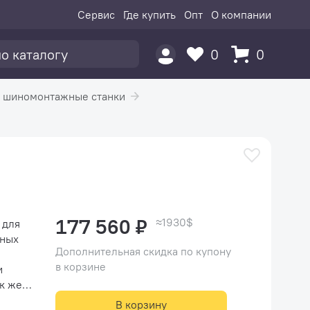
Сервис
Где купить
Опт
О компании
0
0
 шиномонтажные станки
177 560 ₽
≈1930$
 для
рных
Дополнительная скидка по купону
в корзине
и
ак же
В корзину