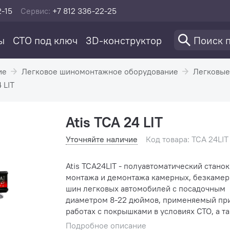
2-15
Сервис:
+7 812 336-22-25
ы
СТО под ключ
3D-конструктор
ие
Легковое шиномонтажное оборудование
Легковые
 LIT
Atis TCA 24 LIT
Уточняйте наличие
Код товара: TCA 24LIT
Atis TCA24LIT - полуавтоматический станок
монтажа и демонтажа камерных, безкаме
шин легковых автомобилей с посадочным
диаметром 8-22 дюймов, применяемый пр
работах с покрышками в условиях СТО, а т
небольших шиномонтажных пунктов. Питание:
Подробное описание