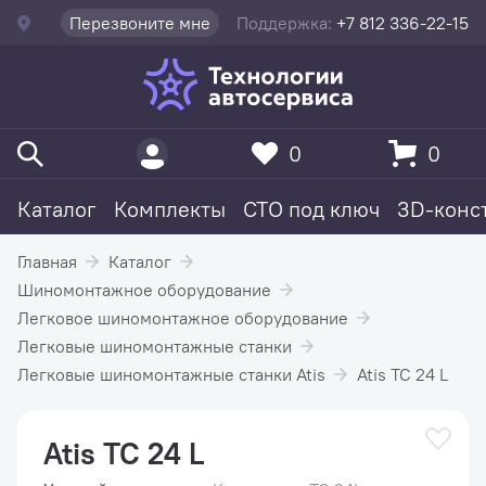
Перезвоните мне
Поддержка:
+7 812 336-22-15
0
0
Каталог
Комплекты
СТО под ключ
3D-конс
Главная
Каталог
Шиномонтажное оборудование
Легковое шиномонтажное оборудование
Легковые шиномонтажные станки
Легковые шиномонтажные станки Atis
Atis TC 24 L
Atis TC 24 L