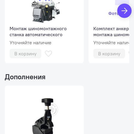
Монтаж шиномонтажного
Комплект анкеров
станка автоматического
монтажа шиномон
станка
Уточняйте наличие
Уточняйте наличи
В корзину
В корзину
Дополнения