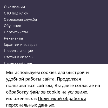
Время подготовки к работе после
10 мин.
О компании
включения при температуре окружающего
воздуха (20±5] °С, не более
СТО под ключ
Сервисная служба
Время измерения после отбора пробы, не
5 сек.
Обучение
более
Сертификаты
Реквизиты
Время подготовки к работе после
60 сек.
измерения, не более
Гарантии и возврат
Новости и акции
Интервал времени работы анализаторов
12
Статьи и обзоры
без корректировки показаний, не менее
месяцев
Дилерский отдел
Контакты
Энергопитание от источника питания
12,6±2 В
Мы используем cookies для быстрой и
постоянного тока напряжением
удобной работы сайта. Продолжая
ИП Годунова Лариса Леонидовна
пользоваться сайтом, Вы даете согласие на
ИНН 532108772827, ОГРНИП 308532130300022, ОКПО
Энергопитание от бортовой сети
12,6±2 В
308532130300022
обработку файлов cookie на условиях,
автомобиля
© 2003—2025
изложенных в
Политикой обработки
«Автосервисторг»
Потребляемая мощность в режиме
60 ВА
персональных данных
.