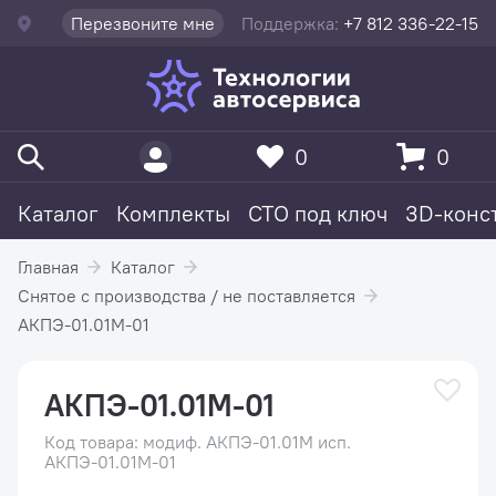
Перезвоните мне
Поддержка:
+7 812 336-22-15
0
0
Каталог
Комплекты
СТО под ключ
3D-конс
Главная
Каталог
Снятое с производства / не поставляется
АКПЭ-01.01М-01
АКПЭ-01.01М-01
Код товара: модиф. АКПЭ-01.01М исп.
АКПЭ-01.01М-01