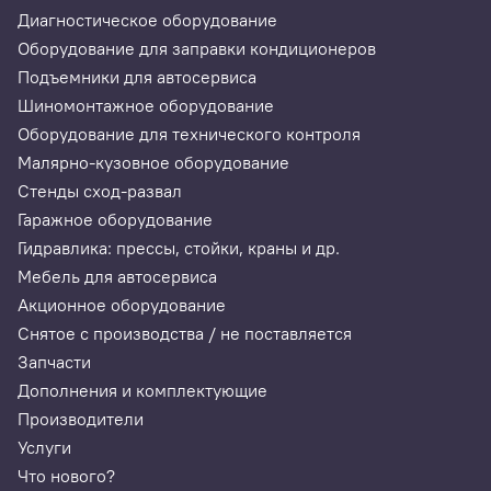
Диагностическое оборудование
Оборудование для заправки кондиционеров
Cпецификация
Подъемники для автосервиса
Шиномонтажное оборудование
Диапазон измерений массовой
от 0 до
Оборудование для технического контроля
концентрации паров этанола в выдыхаемом
1,500 мг/л
Малярно-кузовное оборудование
воздухе
Стенды сход-развал
Диапазон показаний
от 0 до
Гаражное оборудование
5,000 мг/
Гидравлика: прессы, стойки, краны и др.
л
Мебель для автосервиса
Акционное оборудование
Пределы допускаемой абсолютной
±0,020
абсолютной погрешности в диапазоне 0-
мг/л
Снятое с производства / не поставляется
0,200 мг/л
Запчасти
Дополнения и комплектующие
Пределы допускаемой относительной
±10%
Производители
абсолютной погрешности в диапазоне 0-
Услуги
0,200 мг/л
Что нового?