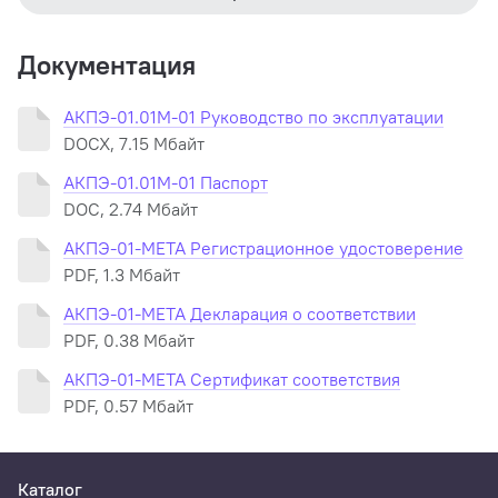
Ввод со встроенной клавиатуры информации об
обследуемом, инспекторе, месте проведения
Документация
обследования, номере нагрудного знака инспектора
и номере подразделения;
АКПЭ-01.01М-01 Руководство по эксплуатации
Контроль длительности выдоха;
DOCX, 7.15 Мбайт
Контроль и регистрация прерывания выдоха и
АКПЭ-01.01М-01 Паспорт
неполного вы-доха с отображением нарушений на
DOC, 2.74 Мбайт
дисплее;
АКПЭ-01-МЕТА Регистрационное удостоверение
Измерение массовой концентрации паров этанола в
PDF, 1.3 Мбайт
выдыхае-мом воздухе с представлением результата
на жидкокристаллическом индикаторе;
АКПЭ-01-МЕТА Декларация о соответствии
PDF, 0.38 Мбайт
Сохранение не менее 2000 результатов измерений
с привязкой по дате и времени в фискальной памяти;
АКПЭ-01-МЕТА Сертификат соответствия
PDF, 0.57 Мбайт
Передача результатов измерений в ПЭВМ;
Распечатка протокола результатов измерений на
печатающем устройстве.
Каталог