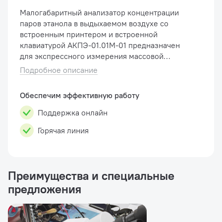
Малогабаритный анализатор концентрации
паров этанола в выдыхаемом воздухе со
встроенным принтером и встроенной
клавиатурой АКПЭ-01.01М-01 предназначен
для экспрессного измерения массовой
концентрации паров этанола в отобранной
Подробное описание
пробе выдыхаемого воздуха. Область
примене...
Обеспечим эффективную работу
Поддержка онлайн
Горячая линия
Преимущества и специальные
предложения