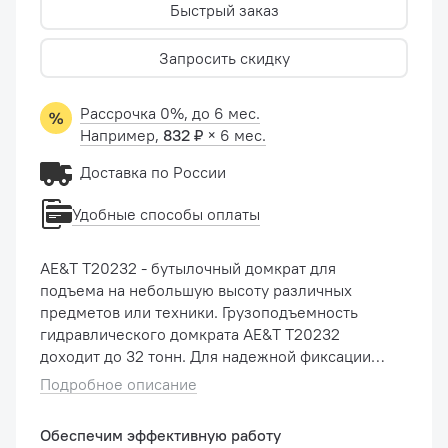
Быстрый заказ
Запросить скидку
Рассрочка 0%, до 6 мес.
Например,
832 ₽
× 6 мес.
Доставка по России
Удобные способы оплаты
AE&T T20232 - бутылочный домкрат для
подъема на небольшую высоту различных
предметов или техники. Грузоподъемность
гидравлического домкрата AE&T T20232
доходит до 32 тонн. Для надежной фиксации
следует использовать специальные подставки.
Подробное описание
Высоту подъема можно отрегулировать при п...
Обеспечим эффективную работу