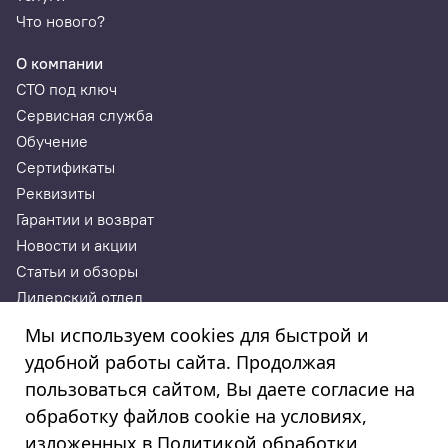
Что нового?
О компании
СТО под ключ
Сервисная служба
Обучение
Сертификаты
Реквизиты
Гарантии и возврат
Новости и акции
Статьи и обзоры
Дилерский отдел
Контакты
Мы используем cookies для быстрой и
удобной работы сайта. Продолжая
ИП Годунова Лариса Леонидовна
пользоваться сайтом, Вы даете согласие на
ИНН 532108772827, ОГРНИП 308532130300022, ОКПО
308532130300022
обработку файлов cookie на условиях,
© 2003—2025
изложенных в
Политикой обработки