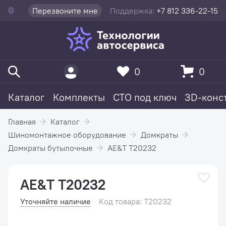
Перезвоните мне
Поддержка:
+7 812 336-22-15
0
0
Каталог
Комплекты
СТО под ключ
3D-конс
Главная
Каталог
Шиномонтажное оборудование
Домкраты
Домкраты бутылочные
AE&T T20232
AE&T T20232
Уточняйте наличие
Код товара: T20232