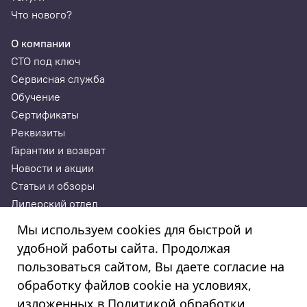
Что нового?
О компании
СТО под ключ
Сервисная служба
Обучение
Сертификаты
Реквизиты
Гарантии и возврат
Новости и акции
Статьи и обзоры
Дилерский отдел
Контакты
Мы используем cookies для быстрой и
удобной работы сайта. Продолжая
ИП Годунова Лариса Леонидовна
пользоваться сайтом, Вы даете согласие на
ИНН 532108772827, ОГРНИП 308532130300022, ОКПО
308532130300022
обработку файлов cookie на условиях,
© 2003—2025
изложенных в
Политикой обработки