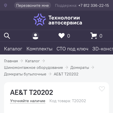
Перезвоните мне
Поддержка:
+7 812 336-22-15
0
0
Каталог
Комплекты
СТО под ключ
3D-конс
Главная
Каталог
Шиномонтажное оборудование
Домкраты
Домкраты бутылочные
AE&T T20202
AE&T T20202
Уточняйте наличие
Код товара: T20202