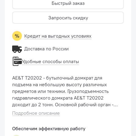
Быстрый заказ
Запросить скидку
Кредит на выгодных условиях
Доставка по России
Удобные способы оплаты
AE&T T20202 - бутылочный домкрат для
подъема на небольшую высоту различных
предметов или техники. Грузоподъемность
гидравлического домкрата AE&T T20202
доходит до 2 тонн. Основной рабочий орган -
гидравлический шток, с винтовым
Подробное описание
наконечником, для удобства установки под
опорную пов�...
Обеспечим эффективную работу