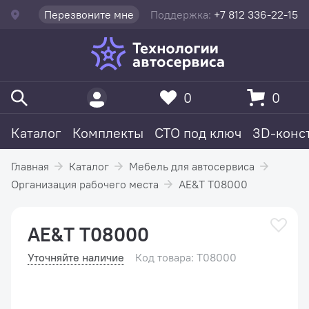
Перезвоните мне
Поддержка:
+7 812 336-22-15
0
0
Каталог
Комплекты
СТО под ключ
3D-конс
Главная
Каталог
Мебель для автосервиса
Организация рабочего места
AE&T Т08000
AE&T Т08000
Уточняйте наличие
Код товара: T08000