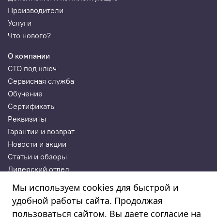
Производители
Услуги
Что нового?
О компании
СТО под ключ
Сервисная служба
Обучение
Сертификаты
Реквизиты
Гарантии и возврат
Новости и акции
Статьи и обзоры
Дилерский отдел
Контакты
Мы используем cookies для быстрой и
удобной работы сайта. Продолжая
ИП Годунова Лариса Леонидовна
пользоваться сайтом, Вы даете согласие на
ИНН 532108772827, ОГРНИП 308532130300022, ОКПО