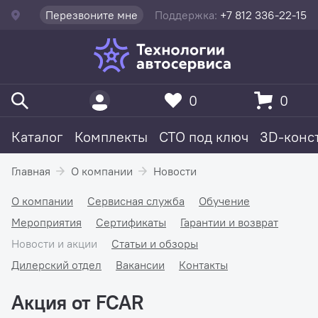
Перезвоните мне
Поддержка:
+7 812 336-22-15
0
0
Каталог
Комплекты
СТО под ключ
3D-конс
Главная
О компании
Новости
О компании
Сервисная служба
Обучение
Мероприятия
Сертификаты
Гарантии и возврат
Новости и акции
Статьи и обзоры
Дилерский отдел
Вакансии
Контакты
Акция от FCAR